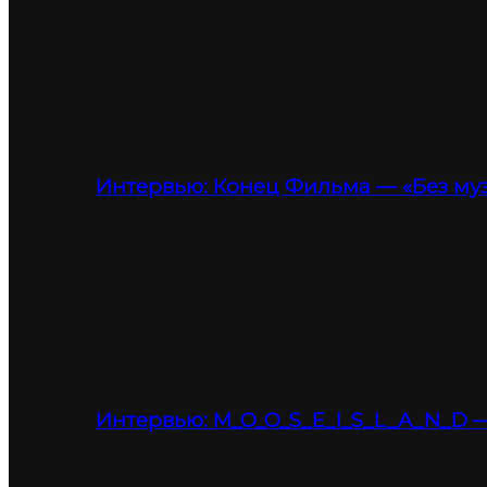
Интервью: Конец Фильма — «Без му
Интервью: M_O_O_S_E_I_S_L_A_N_D —