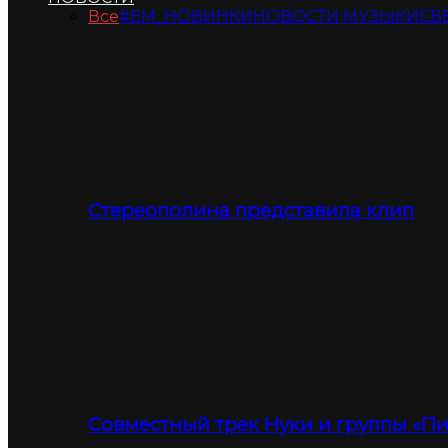
Все
#ЕМ_НОВИНКИ
НОВОСТИ МУЗЫКИ
СВ
Стереополина представила клип
Совместный трек Нуки и группы «П