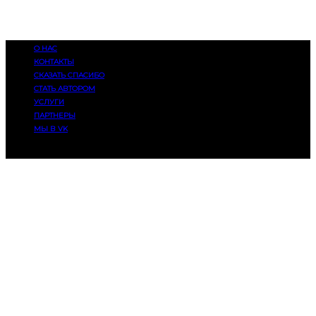
О НАС
КОНТАКТЫ
СКАЗАТЬ СПАСИБО
СТАТЬ АВТОРОМ
УСЛУГИ
ПАРТНЕРЫ
МЫ В VK
© 2014-2025, Eatmusic. 16+. Все права защищены.