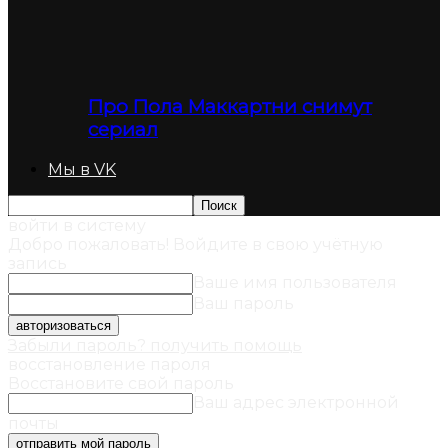
Про Пола Маккартни снимут
сериал
Мы в VK
войти в систему
Добро пожаловать! Войдите в свою учётную
запись
Ваше имя пользователя
Ваш пароль
Забыли пароль? получить помощь
восстановление пароля
Восстановите свой пароль
Ваш адрес электронной
почты