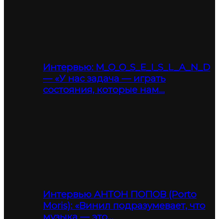
Интервью: M_O_O_S_E_I_S_L_A_N_D
— «У нас задача — играть
состояния, которые нам…
Интервью АНТОН ПОПОВ (Porto
Moris): «Винил подразумевает, что
музыка — это…