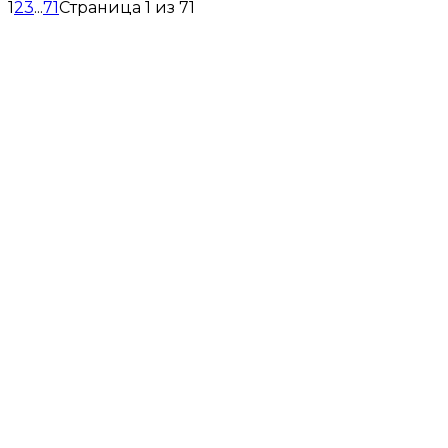
1
2
3
...
71
Страница 1 из 71