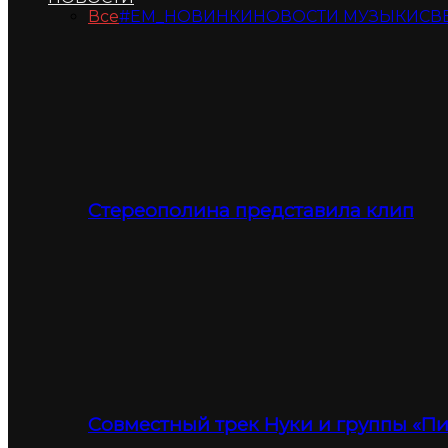
Все
#ЕМ_НОВИНКИ
НОВОСТИ МУЗЫКИ
СВ
Стереополина представила клип
Совместный трек Нуки и группы «П