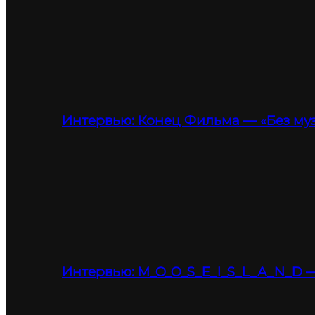
Интервью: Конец Фильма — «Без му
Интервью: M_O_O_S_E_I_S_L_A_N_D —