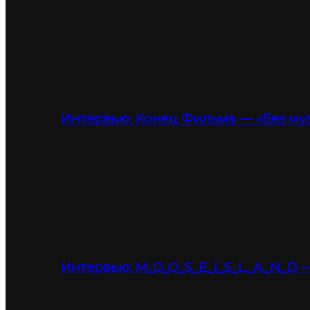
Интервью: Конец Фильма — «Без му
Интервью: M_O_O_S_E_I_S_L_A_N_D —