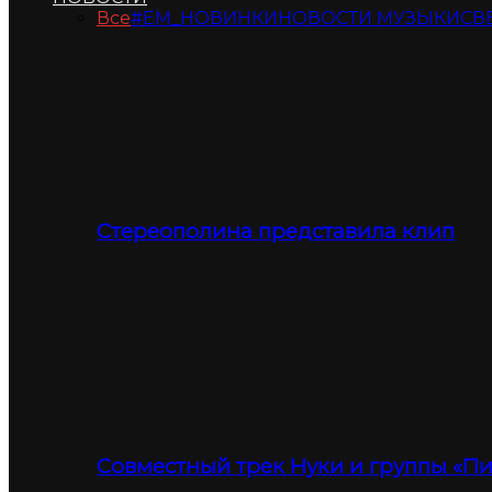
Все
#ЕМ_НОВИНКИ
НОВОСТИ МУЗЫКИ
СВ
Стереополина представила клип
Совместный трек Нуки и группы «П