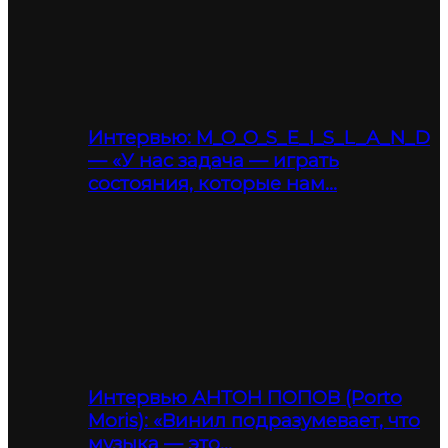
Интервью: M_O_O_S_E_I_S_L_A_N_D
— «У нас задача — играть
состояния, которые нам…
Интервью АНТОН ПОПОВ (Porto
Moris): «Винил подразумевает, что
музыка — это…