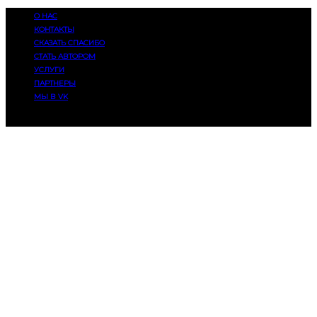
О НАС
КОНТАКТЫ
СКАЗАТЬ СПАСИБО
СТАТЬ АВТОРОМ
УСЛУГИ
ПАРТНЕРЫ
МЫ В VK
© 2014-2025, Eatmusic. 16+. Все права защищены.