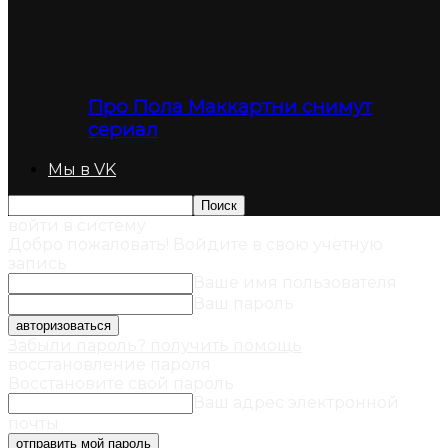
Про Пола Маккартни снимут
сериал
Мы в VK
войти в систему
Добро пожаловать! Войдите в свою учётную
запись
Ваше имя пользователя
Ваш пароль
Забыли пароль? получить помощь
восстановление пароля
Восстановите свой пароль
Ваш адрес электронной
почты