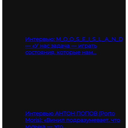
Интервью: M_O_O_S_E_I_S_L_A_N_D
— «У нас задача — играть
состояния, которые нам…
Интервью АНТОН ПОПОВ (Porto
Moris): «Винил подразумевает, что
музыка — это…