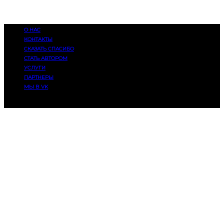
О НАС
КОНТАКТЫ
СКАЗАТЬ СПАСИБО
СТАТЬ АВТОРОМ
УСЛУГИ
ПАРТНЕРЫ
МЫ В VK
© 2014-2025, Eatmusic. 16+. Все права защищены.