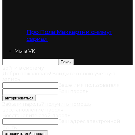
Про Пола Маккартни снимут
сериал
Мы в VK
войти в систему
Добро пожаловать! Войдите в свою учётную
запись
Ваше имя пользователя
Ваш пароль
Забыли пароль? получить помощь
восстановление пароля
Восстановите свой пароль
Ваш адрес электронной
почты