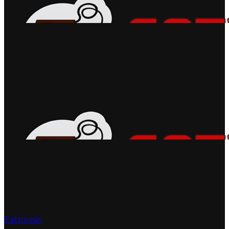
Eatmusic