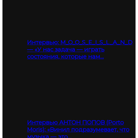
Интервью: M_O_O_S_E_I_S_L_A_N_D
— «У нас задача — играть
состояния, которые нам…
Интервью АНТОН ПОПОВ (Porto
Moris): «Винил подразумевает, что
музыка — это…