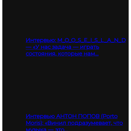
Интервью: M_O_O_S_E_I_S_L_A_N_D
— «У нас задача — играть
состояния, которые нам…
Интервью АНТОН ПОПОВ (Porto
Moris): «Винил подразумевает, что
музыка — это…