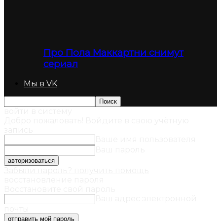
Про Пола Маккартни снимут
сериал
Мы в VK
войти в систему
Добро пожаловать! Войдите в свою учётную
запись
Ваше имя пользователя
Ваш пароль
Забыли пароль? получить помощь
восстановление пароля
Восстановите свой пароль
Ваш адрес электронной
почты