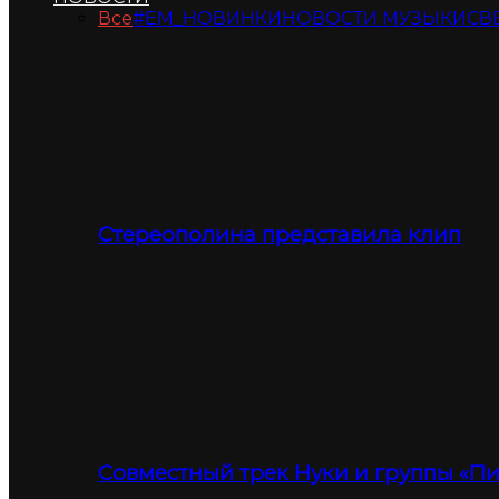
Все
#ЕМ_НОВИНКИ
НОВОСТИ МУЗЫКИ
СВ
Стереополина представила клип
Совместный трек Нуки и группы «П