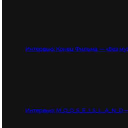
Интервью: Конец Фильма — «Без му
Интервью: M_O_O_S_E_I_S_L_A_N_D —