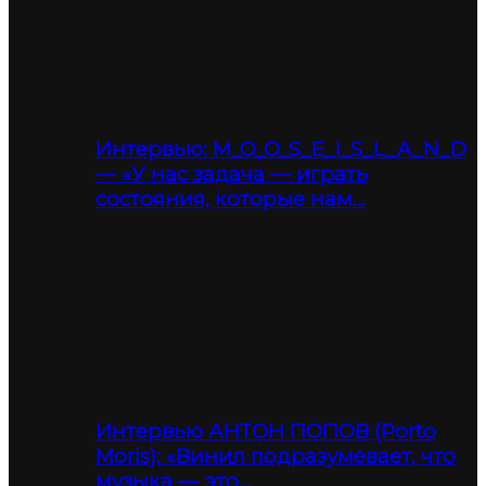
Интервью: M_O_O_S_E_I_S_L_A_N_D
— «У нас задача — играть
состояния, которые нам…
Интервью АНТОН ПОПОВ (Porto
Moris): «Винил подразумевает, что
музыка — это…