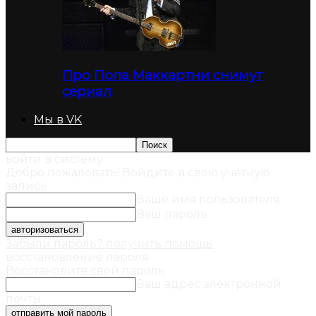
Про Пола Маккартни снимут
сериал
Мы в VK
войти в систему
Добро пожаловать! Войдите в свою учётную
запись
Ваше имя пользователя
Ваш пароль
Забыли пароль? получить помощь
восстановление пароля
Восстановите свой пароль
Ваш адрес электронной
почты