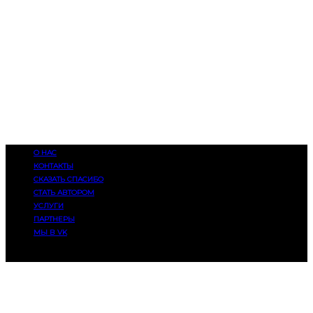
О НАС
КОНТАКТЫ
СКАЗАТЬ СПАСИБО
СТАТЬ АВТОРОМ
УСЛУГИ
ПАРТНЕРЫ
МЫ В VK
© 2014-2025, Eatmusic. 16+. Все права защищены.