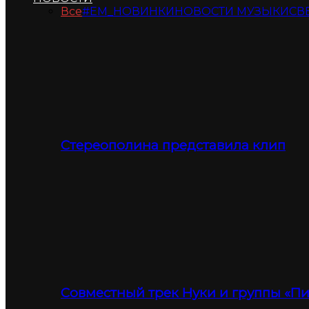
Все
#ЕМ_НОВИНКИ
НОВОСТИ МУЗЫКИ
СВ
Стереополина представила клип
Совместный трек Нуки и группы «П