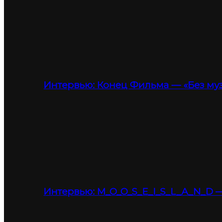
Интервью: Конец Фильма — «Без му
Интервью: M_O_O_S_E_I_S_L_A_N_D —