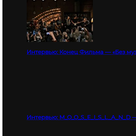
Интервью: Конец Фильма — «Без му
Интервью: M_O_O_S_E_I_S_L_A_N_D —