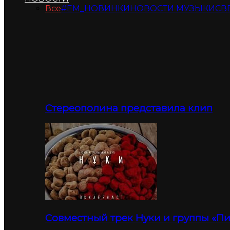
Все
#ЕМ_НОВИНКИ
НОВОСТИ МУЗЫКИ
СВ
Стереополина представила клип
Совместный трек Нуки и группы «П