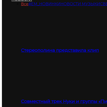
Все
#ЕМ_НОВИНКИ
НОВОСТИ МУЗЫКИ
СВ
Стереополина представила клип
Совместный трек Нуки и группы «П