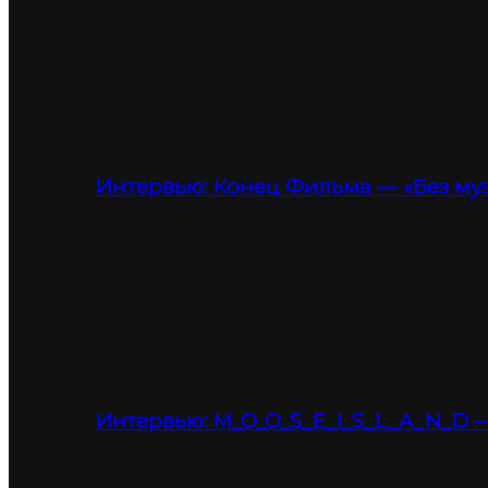
Интервью: Конец Фильма — «Без му
Интервью: M_O_O_S_E_I_S_L_A_N_D —