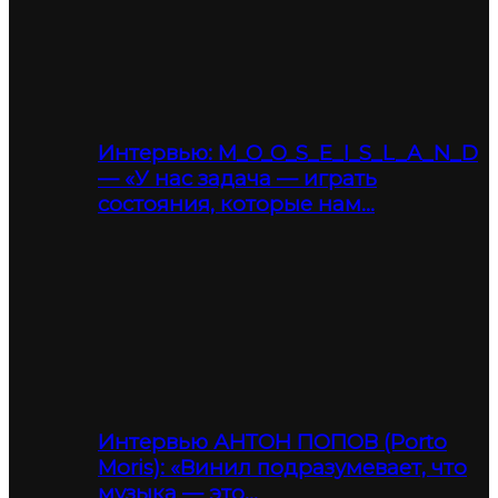
Интервью: M_O_O_S_E_I_S_L_A_N_D
— «У нас задача — играть
состояния, которые нам…
Интервью АНТОН ПОПОВ (Porto
Moris): «Винил подразумевает, что
музыка — это…