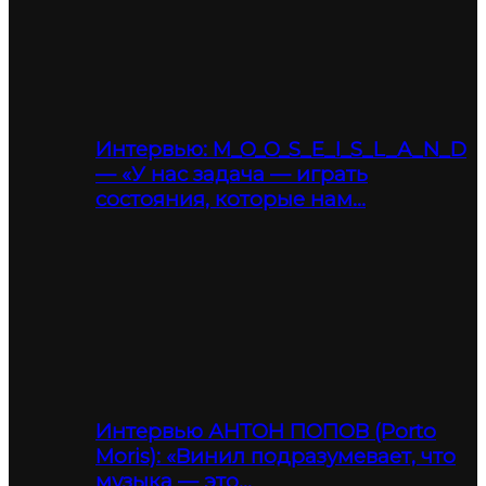
Интервью: M_O_O_S_E_I_S_L_A_N_D
— «У нас задача — играть
состояния, которые нам…
Интервью АНТОН ПОПОВ (Porto
Moris): «Винил подразумевает, что
музыка — это…