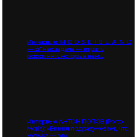
Интервью: M_O_O_S_E_I_S_L_A_N_D
— «У нас задача — играть
состояния, которые нам…
Интервью АНТОН ПОПОВ (Porto
Moris): «Винил подразумевает, что
музыка — это…