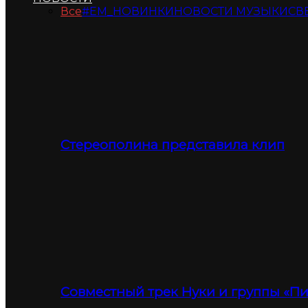
Все
#ЕМ_НОВИНКИ
НОВОСТИ МУЗЫКИ
СВ
Стереополина представила клип
Совместный трек Нуки и группы «П