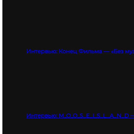
Интервью: Конец Фильма — «Без му
Интервью: M_O_O_S_E_I_S_L_A_N_D —