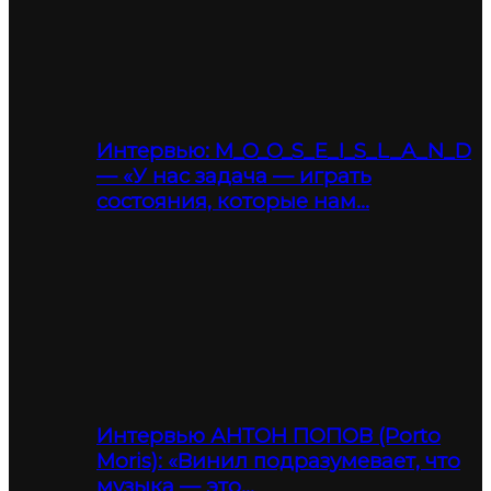
Интервью: M_O_O_S_E_I_S_L_A_N_D
— «У нас задача — играть
состояния, которые нам…
Интервью АНТОН ПОПОВ (Porto
Moris): «Винил подразумевает, что
музыка — это…