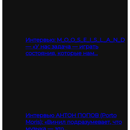
Интервью: M_O_O_S_E_I_S_L_A_N_D
— «У нас задача — играть
состояния, которые нам…
Интервью АНТОН ПОПОВ (Porto
Moris): «Винил подразумевает, что
музыка — это…