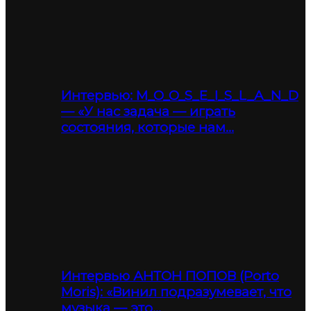
Интервью: M_O_O_S_E_I_S_L_A_N_D
— «У нас задача — играть
состояния, которые нам…
Интервью АНТОН ПОПОВ (Porto
Moris): «Винил подразумевает, что
музыка — это…