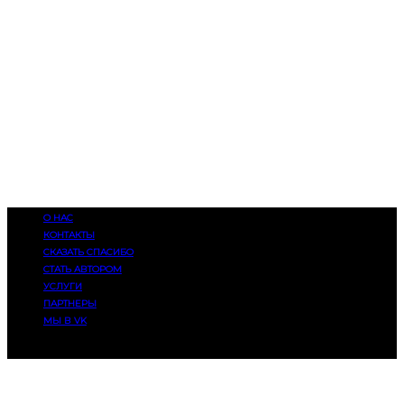
О НАС
КОНТАКТЫ
СКАЗАТЬ СПАСИБО
СТАТЬ АВТОРОМ
УСЛУГИ
ПАРТНЕРЫ
МЫ В VK
© 2014-2025, Eatmusic. 16+. Все права защищены.