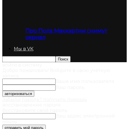
Про Пола Маккартни снимут
сериал
Мы в VK
войти в систему
Добро пожаловать! Войдите в свою учётную
запись
Ваше имя пользователя
Ваш пароль
Забыли пароль? получить помощь
восстановление пароля
Восстановите свой пароль
Ваш адрес электронной
почты