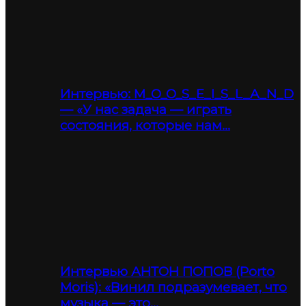
Интервью: M_O_O_S_E_I_S_L_A_N_D
— «У нас задача — играть
состояния, которые нам…
Интервью АНТОН ПОПОВ (Porto
Moris): «Винил подразумевает, что
музыка — это…