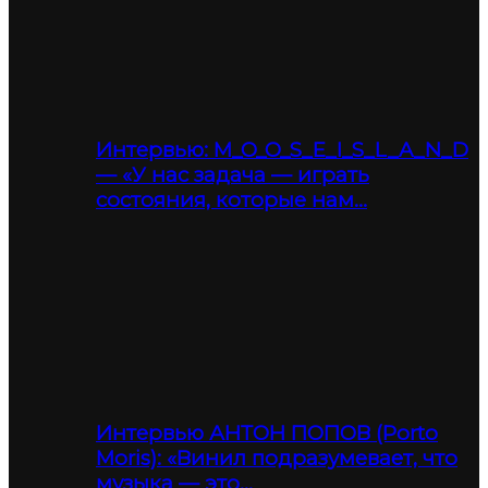
Интервью: M_O_O_S_E_I_S_L_A_N_D
— «У нас задача — играть
состояния, которые нам…
Интервью АНТОН ПОПОВ (Porto
Moris): «Винил подразумевает, что
музыка — это…