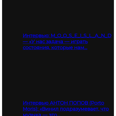
Интервью: M_O_O_S_E_I_S_L_A_N_D
— «У нас задача — играть
состояния, которые нам…
Интервью АНТОН ПОПОВ (Porto
Moris): «Винил подразумевает, что
музыка — это…