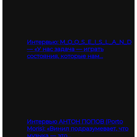
Интервью: M_O_O_S_E_I_S_L_A_N_D
— «У нас задача — играть
состояния, которые нам…
Интервью АНТОН ПОПОВ (Porto
Moris): «Винил подразумевает, что
музыка — это…