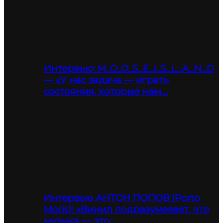
Интервью: M_O_O_S_E_I_S_L_A_N_D
— «У нас задача — играть
состояния, которые нам…
Интервью АНТОН ПОПОВ (Porto
Moris): «Винил подразумевает, что
музыка — это…