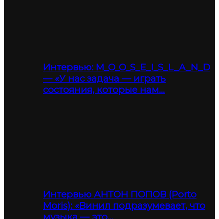
Интервью: M_O_O_S_E_I_S_L_A_N_D
— «У нас задача — играть
состояния, которые нам…
Интервью АНТОН ПОПОВ (Porto
Moris): «Винил подразумевает, что
музыка — это…