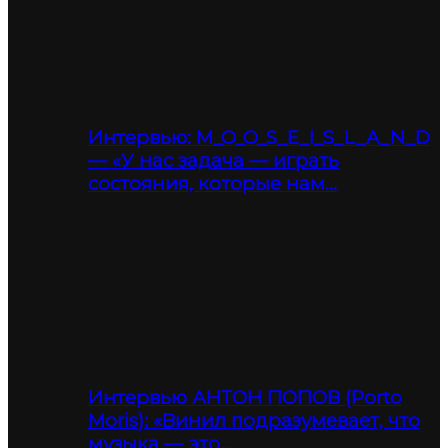
Интервью: M_O_O_S_E_I_S_L_A_N_D
— «У нас задача — играть
состояния, которые нам…
Интервью АНТОН ПОПОВ (Porto
Moris): «Винил подразумевает, что
музыка — это…