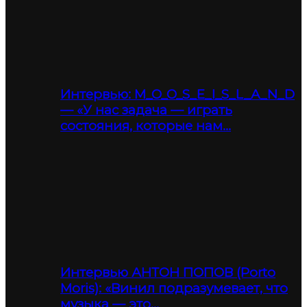
Интервью: M_O_O_S_E_I_S_L_A_N_D
— «У нас задача — играть
состояния, которые нам…
Интервью АНТОН ПОПОВ (Porto
Moris): «Винил подразумевает, что
музыка — это…