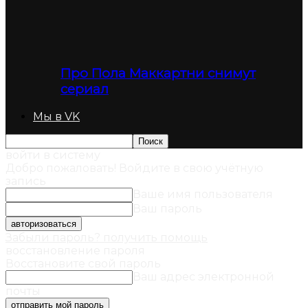
Про Пола Маккартни снимут
сериал
Мы в VK
войти в систему
Добро пожаловать! Войдите в свою учётную
запись
Ваше имя пользователя
Ваш пароль
Забыли пароль? получить помощь
восстановление пароля
Восстановите свой пароль
Ваш адрес электронной
почты