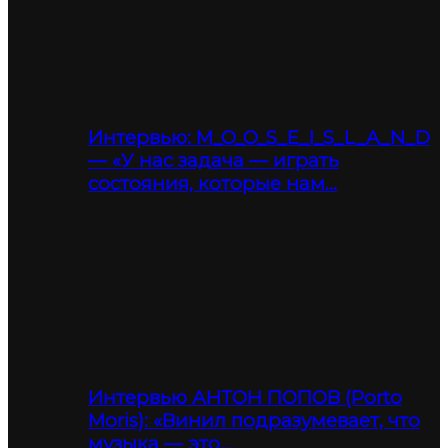
Интервью: M_O_O_S_E_I_S_L_A_N_D
— «У нас задача — играть
состояния, которые нам…
Интервью АНТОН ПОПОВ (Porto
Moris): «Винил подразумевает, что
музыка — это…