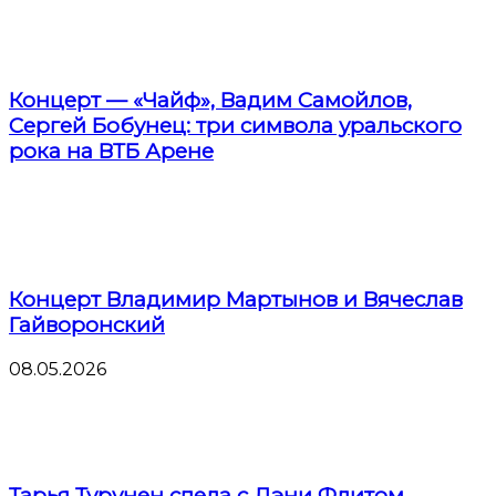
Концерт — «Чайф», Вадим Самойлов,
Сергей Бобунец: три символа уральского
рока на ВТБ Арене
Концерт Владимир Мартынов и Вячеслав
Гайворонский
08.05.2026
Тарья Турунен спела с Дэни Флитом