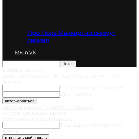
Про Пола Маккартни снимут
сериал
Мы в VK
войти в систему
Добро пожаловать! Войдите в свою учётную
запись
Ваше имя пользователя
Ваш пароль
Забыли пароль? получить помощь
восстановление пароля
Восстановите свой пароль
Ваш адрес электронной
почты