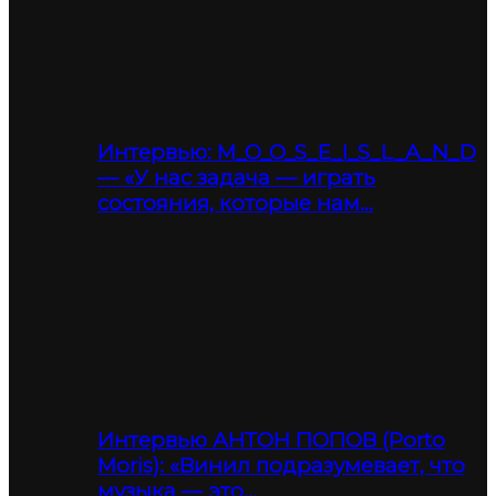
Интервью: M_O_O_S_E_I_S_L_A_N_D
— «У нас задача — играть
состояния, которые нам…
Интервью АНТОН ПОПОВ (Porto
Moris): «Винил подразумевает, что
музыка — это…