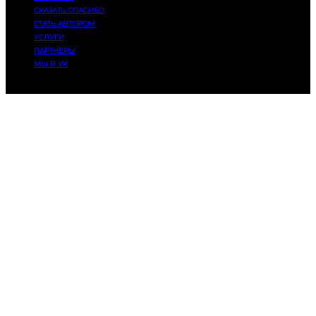
СКАЗАТЬ СПАСИБО
СТАТЬ АВТОРОМ
УСЛУГИ
ПАРТНЕРЫ
МЫ В VK
© 2014-2025, Eatmusic. 16+. Все права защищены.