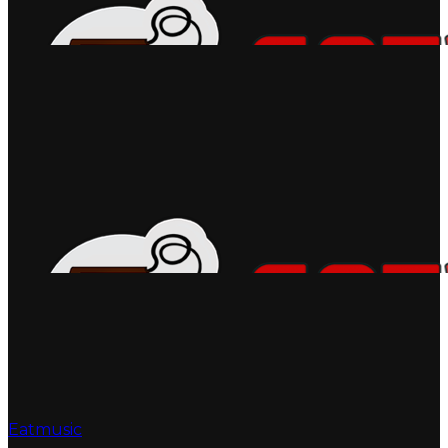
Eatmusic