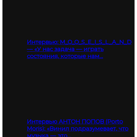
Интервью: M_O_O_S_E_I_S_L_A_N_D
— «У нас задача — играть
состояния, которые нам…
Интервью АНТОН ПОПОВ (Porto
Moris): «Винил подразумевает, что
музыка — это…