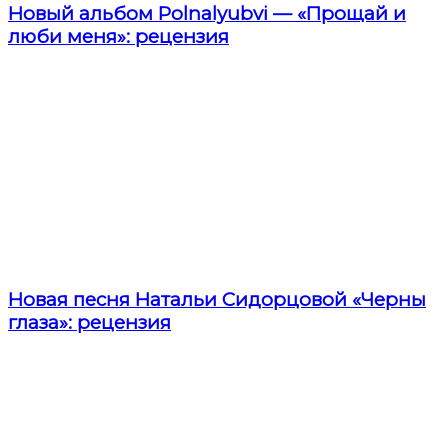
Новый альбом Polnalyubvi — «Прощай и
люби меня»: рецензия
Новая песня Натальи Сидорцовой «Черны
глаза»: рецензия