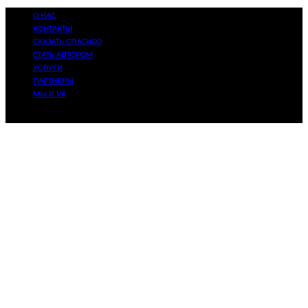
О НАС
КОНТАКТЫ
СКАЗАТЬ СПАСИБО
СТАТЬ АВТОРОМ
УСЛУГИ
ПАРТНЕРЫ
МЫ В VK
© 2014-2025, Eatmusic. 16+. Все права защищены.