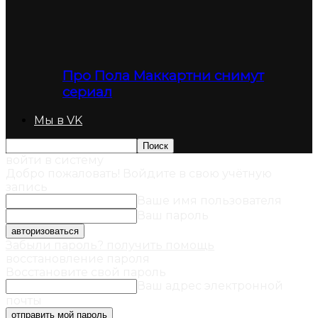
Про Пола Маккартни снимут
сериал
Мы в VK
войти в систему
Добро пожаловать! Войдите в свою учётную
запись
Ваше имя пользователя
Ваш пароль
Забыли пароль? получить помощь
восстановление пароля
Восстановите свой пароль
Ваш адрес электронной
почты