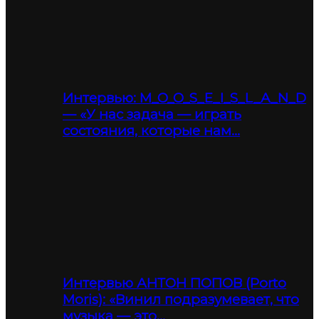
Интервью: M_O_O_S_E_I_S_L_A_N_D
— «У нас задача — играть
состояния, которые нам…
Интервью АНТОН ПОПОВ (Porto
Moris): «Винил подразумевает, что
музыка — это…