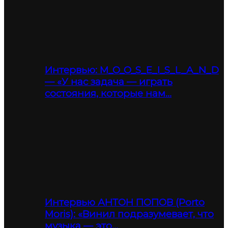
Интервью: M_O_O_S_E_I_S_L_A_N_D
— «У нас задача — играть
состояния, которые нам…
Интервью АНТОН ПОПОВ (Porto
Moris): «Винил подразумевает, что
музыка — это…