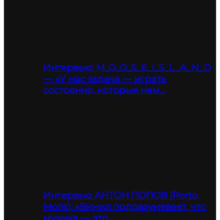
Интервью: M_O_O_S_E_I_S_L_A_N_D
— «У нас задача — играть
состояния, которые нам…
Интервью АНТОН ПОПОВ (Porto
Moris): «Винил подразумевает, что
музыка — это…