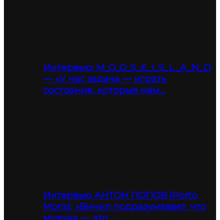
Интервью: M_O_O_S_E_I_S_L_A_N_D
— «У нас задача — играть
состояния, которые нам…
Интервью АНТОН ПОПОВ (Porto
Moris): «Винил подразумевает, что
музыка — это…