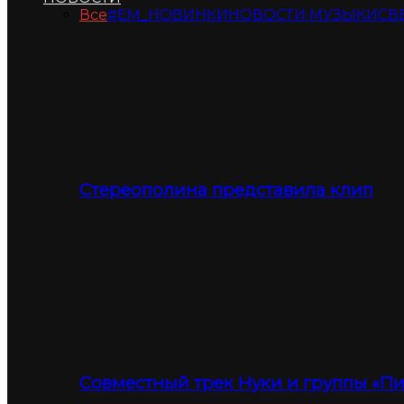
Все
#ЕМ_НОВИНКИ
НОВОСТИ МУЗЫКИ
СВ
Стереополина представила клип
Совместный трек Нуки и группы «П