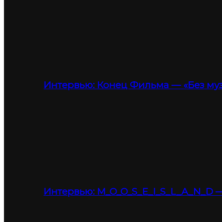
Интервью: Конец Фильма — «Без му
Интервью: M_O_O_S_E_I_S_L_A_N_D —