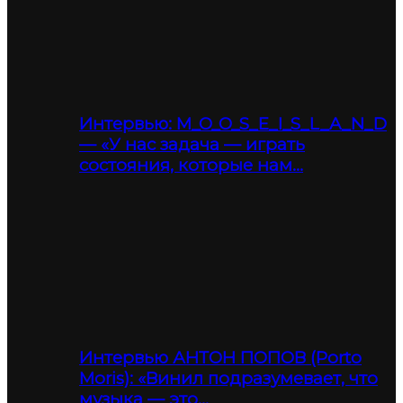
Интервью: M_O_O_S_E_I_S_L_A_N_D
— «У нас задача — играть
состояния, которые нам…
Интервью АНТОН ПОПОВ (Porto
Moris): «Винил подразумевает, что
музыка — это…