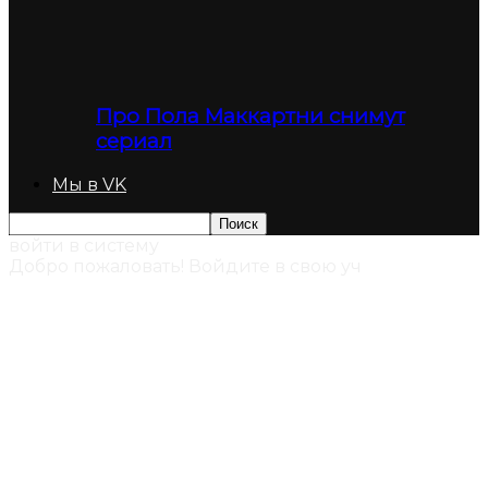
Про Пола Маккартни снимут
сериал
Мы в VK
войти в систему
Добро пожаловать! Войдите в свою уч