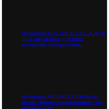
Интервью: M_O_O_S_E_I_S_L_A_N_D
— «У нас задача — играть
состояния, которые нам…
Интервью АНТОН ПОПОВ (Porto
Moris): «Винил подразумевает, что
музыка — это…