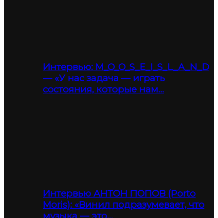
Интервью: M_O_O_S_E_I_S_L_A_N_D
— «У нас задача — играть
состояния, которые нам…
Интервью АНТОН ПОПОВ (Porto
Moris): «Винил подразумевает, что
музыка — это…