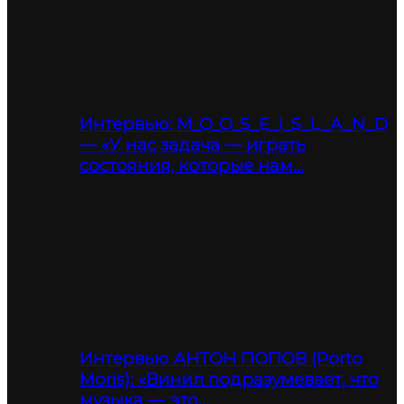
Интервью: M_O_O_S_E_I_S_L_A_N_D
— «У нас задача — играть
состояния, которые нам…
Интервью АНТОН ПОПОВ (Porto
Moris): «Винил подразумевает, что
музыка — это…