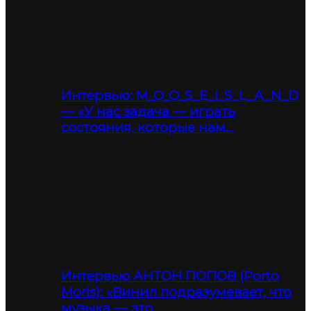
Интервью: M_O_O_S_E_I_S_L_A_N_D
— «У нас задача — играть
состояния, которые нам…
Интервью АНТОН ПОПОВ (Porto
Moris): «Винил подразумевает, что
музыка — это…