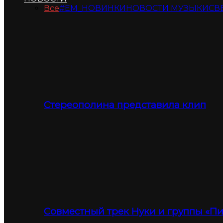
Все
#ЕМ_НОВИНКИ
НОВОСТИ МУЗЫКИ
СВ
Стереополина представила клип
Совместный трек Нуки и группы «П