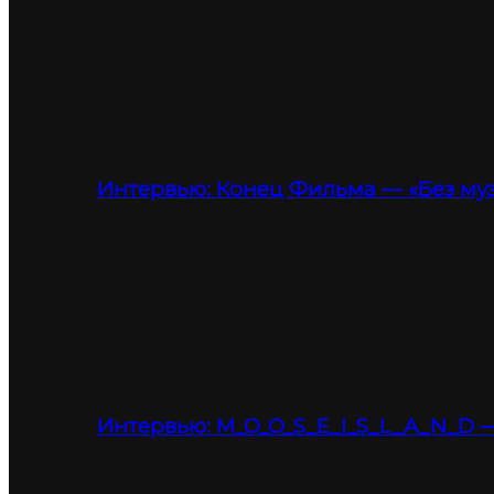
Интервью: Конец Фильма — «Без му
Интервью: M_O_O_S_E_I_S_L_A_N_D —