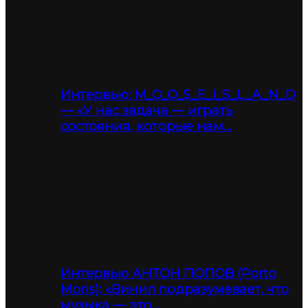
Интервью: M_O_O_S_E_I_S_L_A_N_D
— «У нас задача — играть
состояния, которые нам…
Интервью АНТОН ПОПОВ (Porto
Moris): «Винил подразумевает, что
музыка — это…