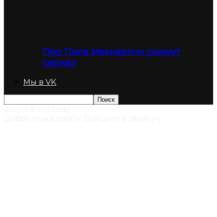
Про Пола Маккартни снимут
сериал
Мы в VK
войти в систему
Добро пожаловать! Войдите в свою уч