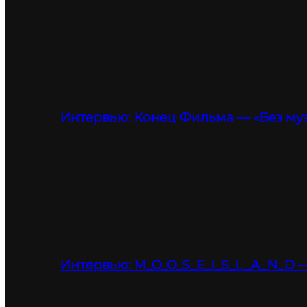
Интервью: Конец Фильма — «Без му
Интервью: M_O_O_S_E_I_S_L_A_N_D —