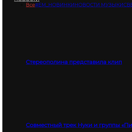
Все
#ЕМ_НОВИНКИ
НОВОСТИ МУЗЫКИ
СВ
Стереополина представила клип
Совместный трек Нуки и группы «П