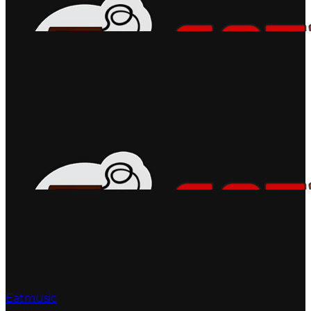
Eatmusic