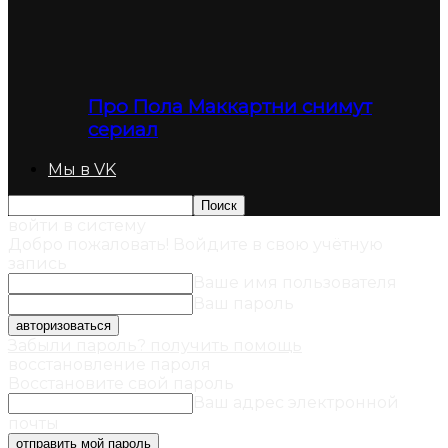
Про Пола Маккартни снимут
сериал
Мы в VK
войти в систему
Добро пожаловать! Войдите в свою учётную
запись
Ваше имя пользователя
Ваш пароль
Забыли пароль? получить помощь
восстановление пароля
Восстановите свой пароль
Ваш адрес электронной
почты