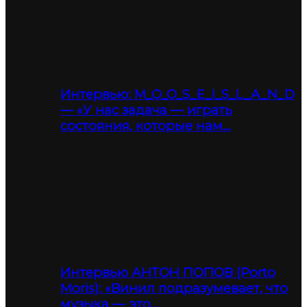
Интервью: M_O_O_S_E_I_S_L_A_N_D
— «У нас задача — играть
состояния, которые нам…
Интервью АНТОН ПОПОВ (Porto
Moris): «Винил подразумевает, что
музыка — это…