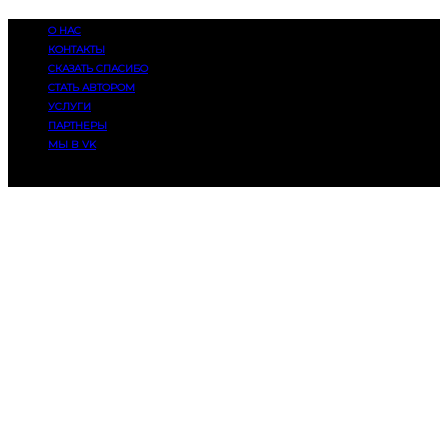
О НАС
КОНТАКТЫ
СКАЗАТЬ СПАСИБО
СТАТЬ АВТОРОМ
УСЛУГИ
ПАРТНЕРЫ
МЫ В VK
© 2014-2025, Eatmusic. 16+. Все права защищены.