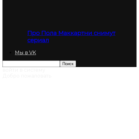
Про Пола Маккартни снимут
сериал
Мы в VK
войти в систему
Добро пожаловать