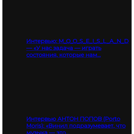
Интервью: M_O_O_S_E_I_S_L_A_N_D
— «У нас задача — играть
состояния, которые нам…
Интервью АНТОН ПОПОВ (Porto
Moris): «Винил подразумевает, что
музыка — это…