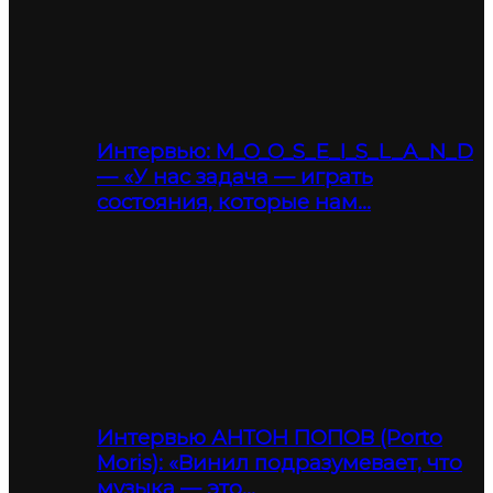
Интервью: M_O_O_S_E_I_S_L_A_N_D
— «У нас задача — играть
состояния, которые нам…
Интервью АНТОН ПОПОВ (Porto
Moris): «Винил подразумевает, что
музыка — это…