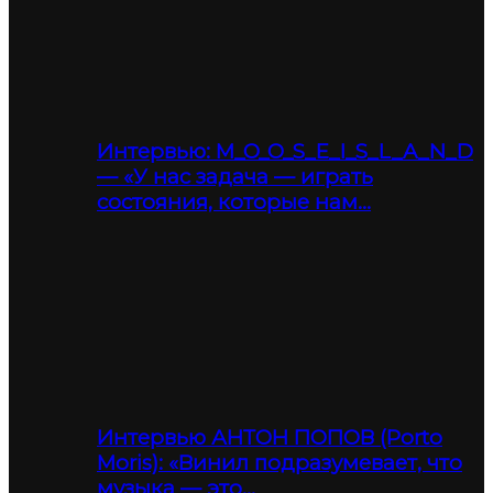
Интервью: M_O_O_S_E_I_S_L_A_N_D
— «У нас задача — играть
состояния, которые нам…
Интервью АНТОН ПОПОВ (Porto
Moris): «Винил подразумевает, что
музыка — это…