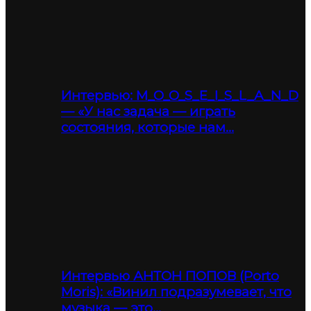
Интервью: M_O_O_S_E_I_S_L_A_N_D
— «У нас задача — играть
состояния, которые нам…
Интервью АНТОН ПОПОВ (Porto
Moris): «Винил подразумевает, что
музыка — это…